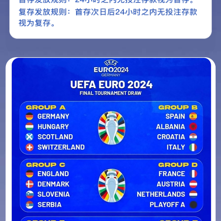
Admin
2026-08-08 17:45:50
fnatic或将面临出售风波 电竞战队未来成谜
信息中心