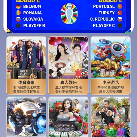
Admin
2026-08-07 20:27:25
中国U19男足战胜澳大利亚U19男足 杨铭锐进球助力胜利
信息中心